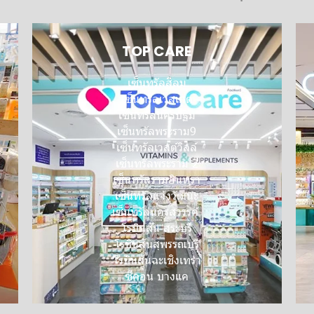
TOP CARE
เซ็นทรัลสีลม
เซ็นทรัลเวสเกต
เซ็นทรัลนครปฐม
เซ็นทรัลพระราม9
เซ็นทรัลเวสต์วิลล์
เซ็นทรัลพระราม 2
เซ็นทรัลรามอินทรา
เซ็นทรัลแจ้งวัฒนะ
เซ็นทรัลนครสวรรค์
โรบินสัน สระบุรี
โรบินสันสุพรรณบุรี
โรบินสันฉะเชิงเทรา
ซีคอน บางแค