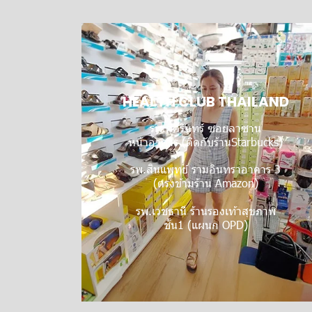
HEALTH CLUB THAILAND
รพ.ศิครินทร์ ซอยลาซาน
หน้าอาคาร (ติดกับร้านStarbucks)
รพ.สินแพทย์ รามอินทราอาคาร 3
(ตรงข้ามร้าน Amazon)
รพ.เวชธานี ร้านรองเท้าสุขภาพ
ชั้น1 (แผนก OPD)