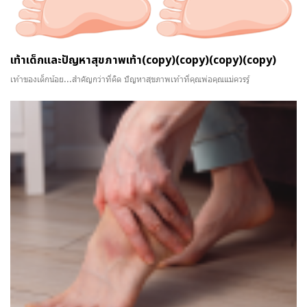
เท้าเด็กและปัญหาสุขภาพเท้า(copy)(copy)(copy)(copy)
เท้าของเด็กน้อย...สำคัญกว่าที่คิด ปัญหาสุขภาพเท้าที่คุณพ่อคุณแม่ควรรู้