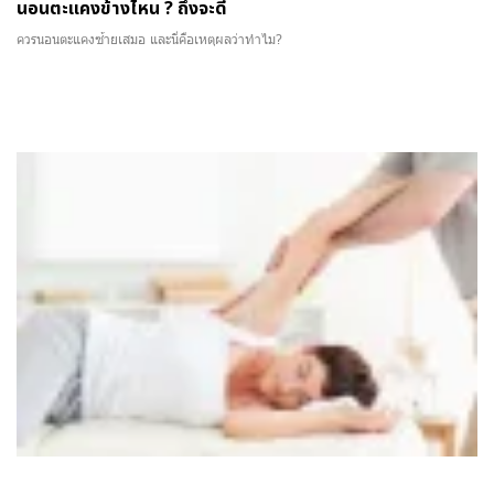
นอนตะแคงข้างไหน ? ถึงจะดี
ควรนอนตะแคงซ้ายเสมอ และนี่คือเหตุผลว่าทำไม?