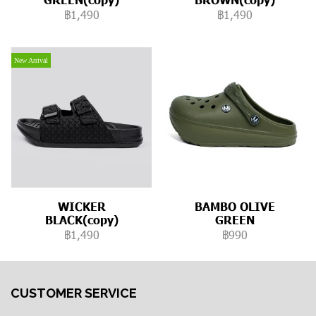
฿1,490
฿1,490
New Arrival
WICKER
BAMBO OLIVE
BLACK(copy)
GREEN
฿1,490
฿990
CUSTOMER SERVICE