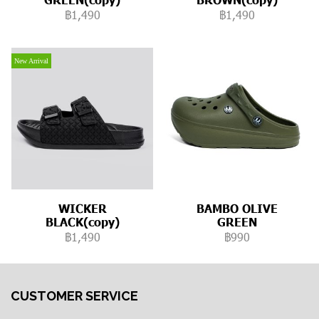
฿1,490
฿1,490
New Arrival
WICKER
BAMBO OLIVE
BLACK(copy)
GREEN
฿1,490
฿990
CUSTOMER SERVICE