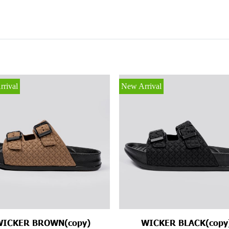
rival
New Arrival
WICKER BROWN(copy)
WICKER BLACK(copy