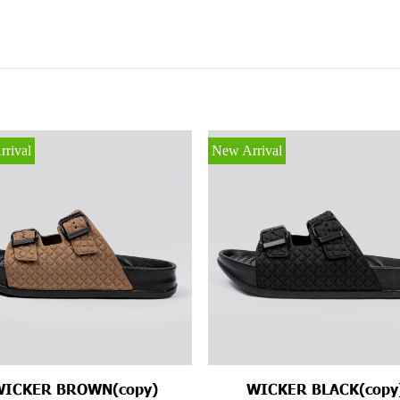
rival
New Arrival
WICKER BROWN(copy)
WICKER BLACK(copy