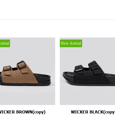
rival
New Arrival
WICKER BROWN(copy)
WICKER BLACK(copy