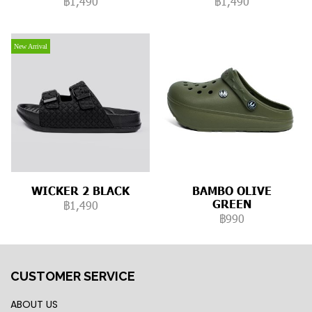
฿1,490
฿1,490
New Arrival
WICKER 2 BLACK
BAMBO OLIVE
GREEN
฿1,490
฿990
CUSTOMER SERVICE
ABOUT US