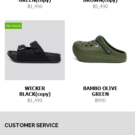
฿1,490
฿1,490
New Arrival
WICKER
BAMBO OLIVE
BLACK(copy)
GREEN
฿1,490
฿990
CUSTOMER SERVICE