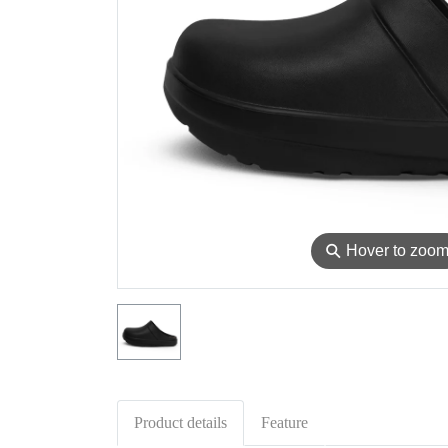
⚲
Hover to zoo
Product details
Feature