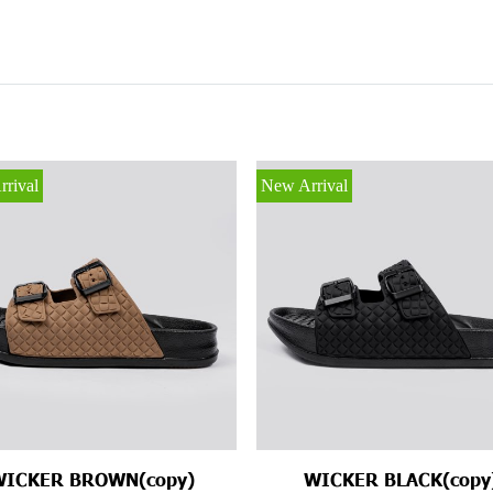
rival
New Arrival
WICKER BROWN(copy)
WICKER BLACK(copy