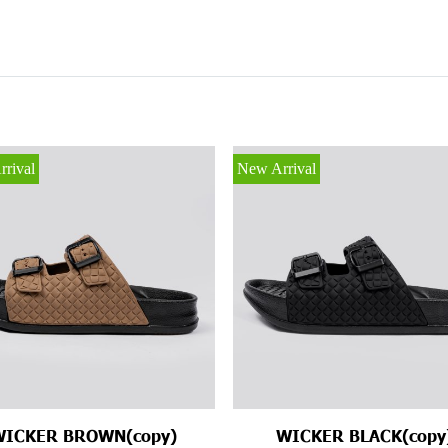
rival
New Arrival
WICKER BROWN(copy)
WICKER BLACK(copy