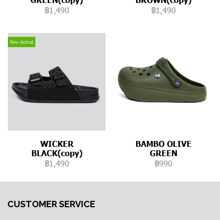
฿1,490
฿1,490
New Arrival
WICKER
BAMBO OLIVE
BLACK(copy)
GREEN
฿1,490
฿990
CUSTOMER SERVICE