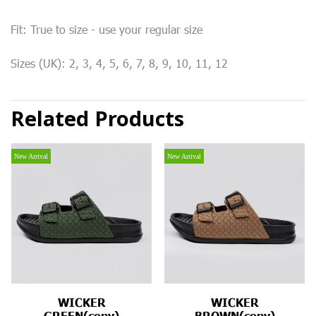
Fit: True to size - use your regular size
Sizes (UK): 2, 3, 4, 5, 6, 7, 8, 9, 10, 11, 12
Related Products
New Arrival
New Arrival
WICKER
WICKER
GREEN(copy)
BROWN(copy)