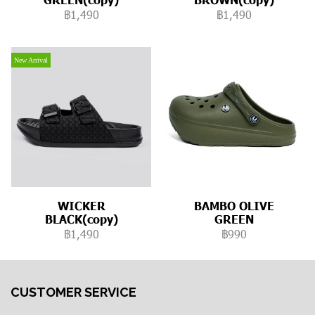
฿1,490
฿1,490
New Arrival
WICKER
BAMBO OLIVE
BLACK(copy)
GREEN
฿1,490
฿990
CUSTOMER SERVICE