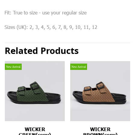
Fit: True to size - use your regular size
Sizes (UK): 2, 3, 4, 5, 6, 7, 8, 9, 10, 11, 12
Related Products
New Arrival
New Arrival
WICKER
WICKER
GREEN(copy)
BROWN(copy)