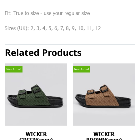
Fit: True to size - use your regular size
Sizes (UK): 2, 3, 4, 5, 6, 7, 8, 9, 10, 11, 12
Related Products
New Arrival
New Arrival
WICKER
WICKER
GREEN(copy)
BROWN(copy)