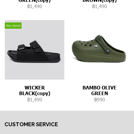
฿1,490
฿1,490
New Arrival
WICKER
BAMBO OLIVE
BLACK(copy)
GREEN
฿1,490
฿990
CUSTOMER SERVICE