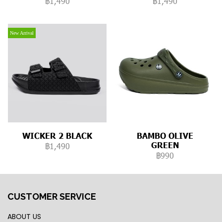
฿1,490
฿1,490
New Arrival
WICKER 2 BLACK
BAMBO OLIVE
GREEN
฿1,490
฿990
CUSTOMER SERVICE
ABOUT US