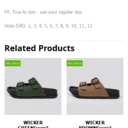
Fit: True to size - use your regular size
Sizes (UK): 2, 3, 4, 5, 6, 7, 8, 9, 10, 11, 12
Related Products
New Arrival
New Arrival
WICKER
WICKER
GREEN(copy)
BROWN(copy)