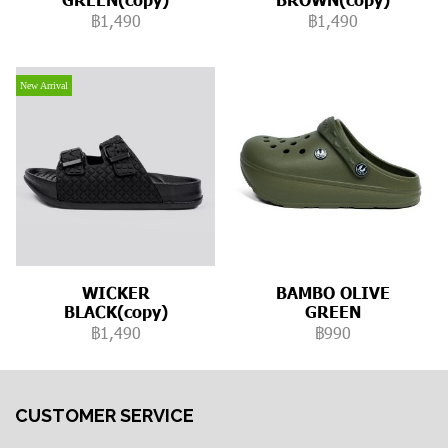
฿1,490
฿1,490
New Arrival
WICKER
BAMBO OLIVE
BLACK(copy)
GREEN
฿1,490
฿990
CUSTOMER SERVICE