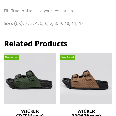
Fit: True to size - use your regular size
Sizes (UK): 2, 3, 4, 5, 6, 7, 8, 9, 10, 11, 12
Related Products
New Arrival
New Arrival
WICKER
WICKER
GREEN(copy)
BROWN(copy)