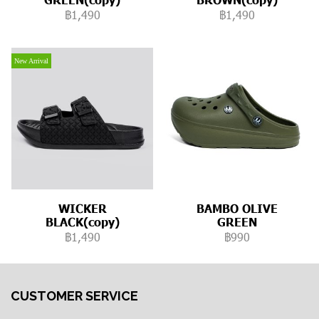
฿1,490
฿1,490
New Arrival
WICKER
BAMBO OLIVE
BLACK(copy)
GREEN
฿1,490
฿990
CUSTOMER SERVICE