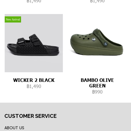
฿1,490
฿1,490
New Arrival
WICKER 2 BLACK
BAMBO OLIVE
GREEN
฿1,490
฿990
CUSTOMER SERVICE
ABOUT US