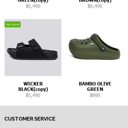
฿1,490
฿1,490
New Arrival
WICKER
BAMBO OLIVE
BLACK(copy)
GREEN
฿1,490
฿990
CUSTOMER SERVICE