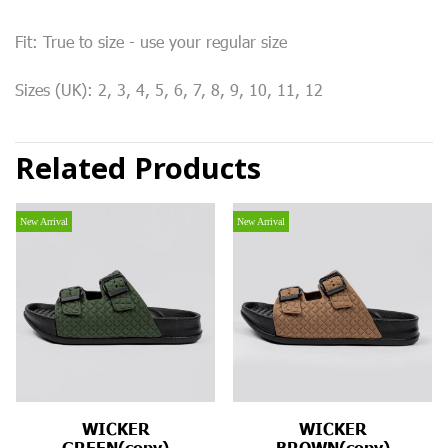
Fit: True to size - use your regular size
Sizes (UK): 2, 3, 4, 5, 6, 7, 8, 9, 10, 11, 12
Related Products
New Arrival
New Arrival
WICKER
WICKER
GREEN(copy)
BROWN(copy)