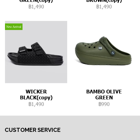
฿1,490
฿1,490
New Arrival
WICKER
BAMBO OLIVE
BLACK(copy)
GREEN
฿1,490
฿990
CUSTOMER SERVICE