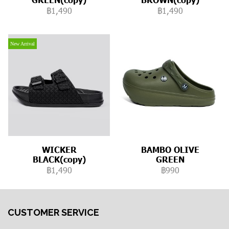
฿1,490
฿1,490
New Arrival
WICKER
BAMBO OLIVE
BLACK(copy)
GREEN
฿1,490
฿990
CUSTOMER SERVICE