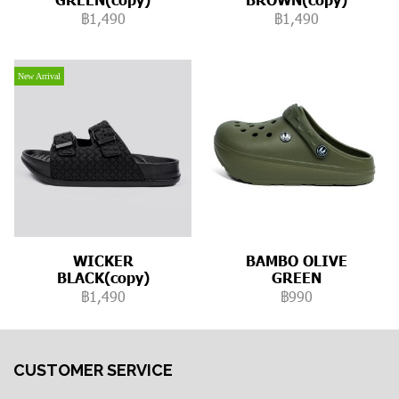
฿1,490
฿1,490
New Arrival
WICKER
BAMBO OLIVE
BLACK(copy)
GREEN
฿1,490
฿990
CUSTOMER SERVICE