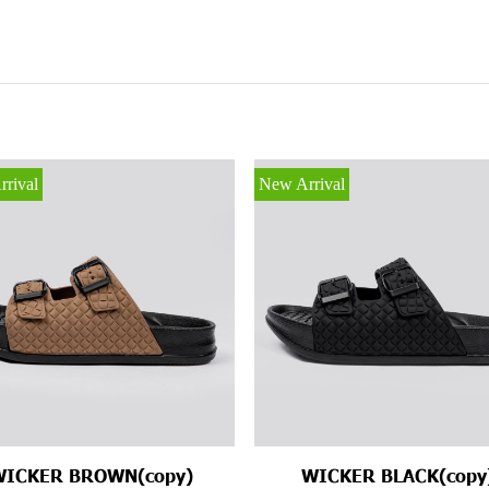
rival
New Arrival
WICKER BROWN(copy)
WICKER BLACK(copy