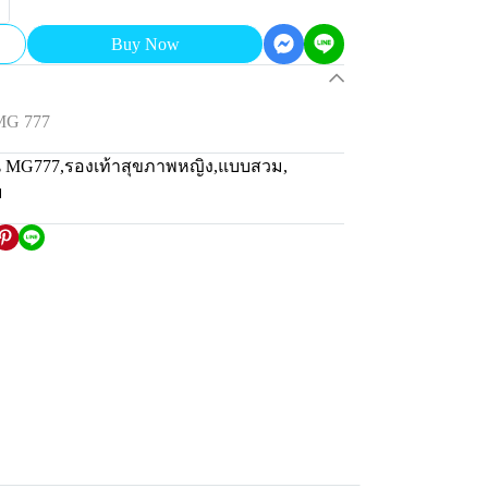
Buy Now
MG 777
่น MG777
,
รองเท้าสุขภาพหญิง
,
แบบสวม
,
ม