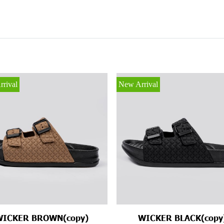
rival
New Arrival
WICKER BROWN(copy)
WICKER BLACK(copy