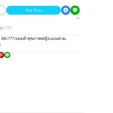
Buy Now
MG 777
่น MG777
,
รองเท้าสุขภาพหญิง
,
แบบสวม
,
ม