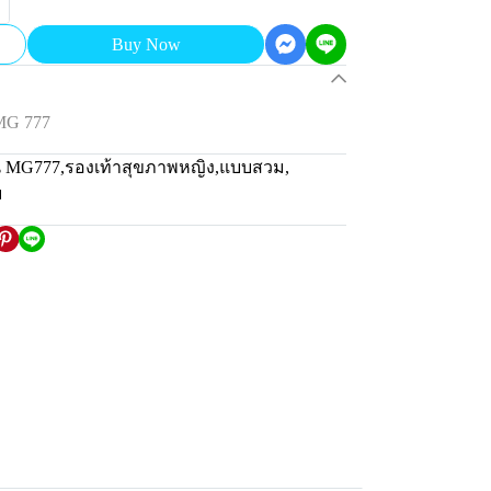
Buy Now
MG 777
่น MG777
,
รองเท้าสุขภาพหญิง
,
แบบสวม
,
ม