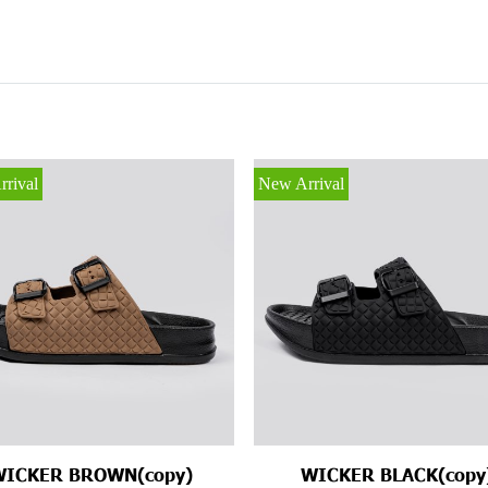
rival
New Arrival
WICKER BROWN(copy)
WICKER BLACK(copy