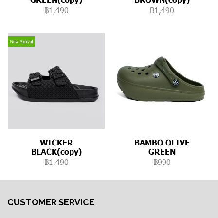
฿1,490
฿1,490
New Arrival
WICKER
BAMBO OLIVE
BLACK(copy)
GREEN
฿1,490
฿990
CUSTOMER SERVICE