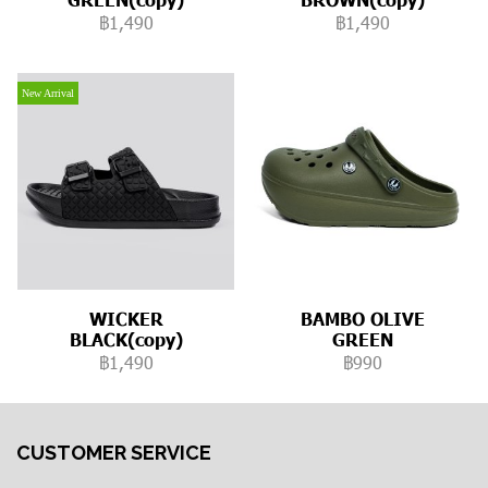
฿1,490
฿1,490
New Arrival
WICKER
BAMBO OLIVE
BLACK(copy)
GREEN
฿1,490
฿990
CUSTOMER SERVICE