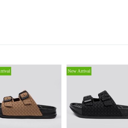
rival
New Arrival