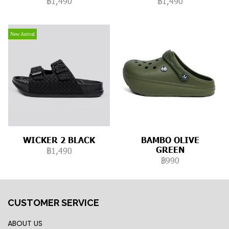
฿1,490
฿1,490
New Arrival
WICKER 2 BLACK
BAMBO OLIVE
GREEN
฿1,490
฿990
CUSTOMER SERVICE
ABOUT US