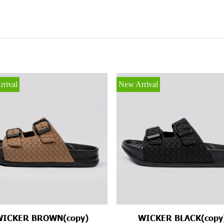
rival
New Arrival
WICKER BROWN(copy)
WICKER BLACK(copy