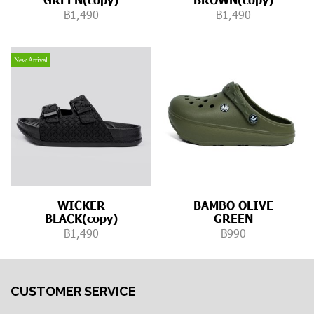
฿1,490
฿1,490
New Arrival
WICKER
BAMBO OLIVE
BLACK(copy)
GREEN
฿1,490
฿990
CUSTOMER SERVICE