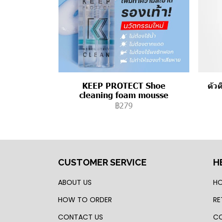
KEEP PROTECT Shoe
ตัว
cleaning foam mousse
฿279
CUSTOMER SERVICE
H
ABOUT US
HO
HOW TO ORDER
RE
CONTACT US
CO