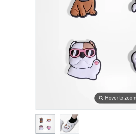
⚲
Hover to zoo