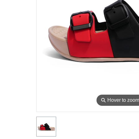
⚲
Hover to zoo