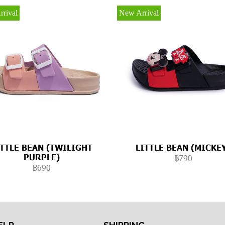
rival
New Arrival
ITTLE BEAN (TWILIGHT
LITTLE BEAN (MICKE
PURPLE)
฿790
฿690