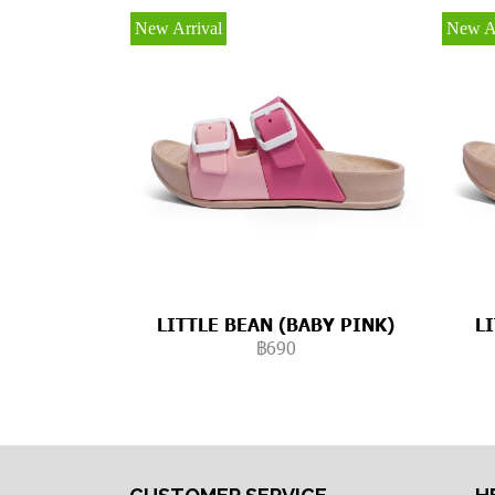
New Arrival
New Ar
LITTLE BEAN (BABY PINK)
L
฿690