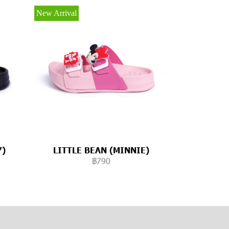
New Arrival
Y)
LITTLE BEAN (MINNIE)
฿790