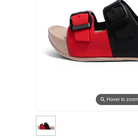
⚲
Hover to zoo