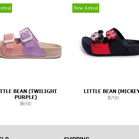
rival
New Arrival
ITTLE BEAN (TWILIGHT
LITTLE BEAN (MICKE
PURPLE)
฿790
฿690