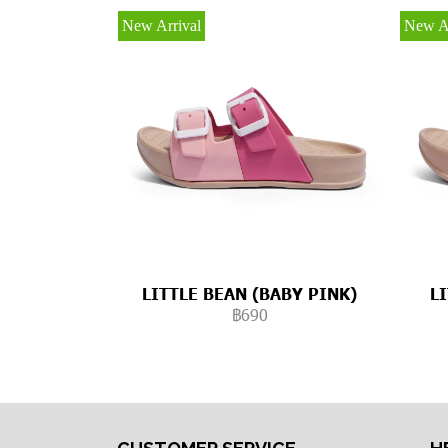
New Arrival
New Ar
LITTLE BEAN (BABY PINK)
L
฿690