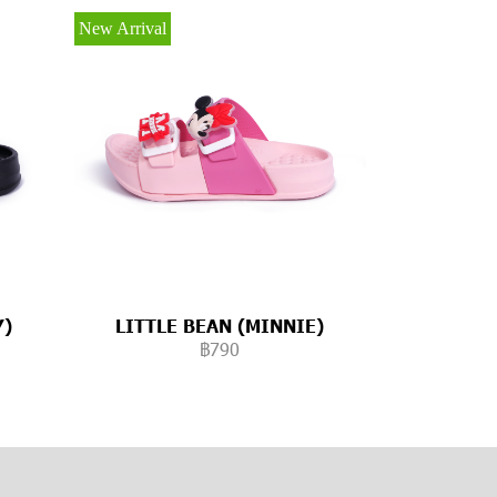
New Arrival
Y)
LITTLE BEAN (MINNIE)
฿790