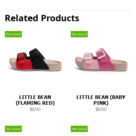
Related Products
New Arrival
New Arrival
LITTLE BEAN
LITTLE BEAN (BABY
(FLAMING RED)
PINK)
฿690
฿690
New Arrival
New Arrival