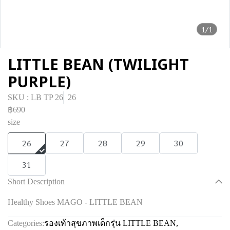
1/1
LITTLE BEAN (TWILIGHT
PURPLE)
SKU : LB TP 26
26
฿690
size
26
27
28
29
30
31
Short Description
Healthy Shoes MAGO - LITTLE BEAN
Categories:
รองเท้าสุขภาพเด็กรุ่น LITTLE BEAN
,