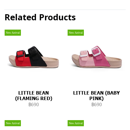
Related Products
New Arrival
New Arrival
LITTLE BEAN
LITTLE BEAN (BABY
(FLAMING RED)
PINK)
฿690
฿690
New Arrival
New Arrival