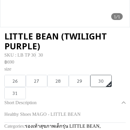
1/1
LITTLE BEAN (TWILIGHT
PURPLE)
SKU : LB TP 30
30
฿690
size
26
27
28
29
30
31
Short Description
Healthy Shoes MAGO - LITTLE BEAN
Categories:
รองเท้าสุขภาพเด็กรุ่น LITTLE BEAN
,