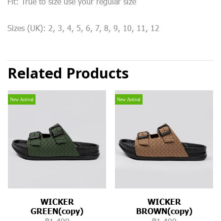
Fit: True to size use your regular size
Sizes (UK): 2, 3, 4, 5, 6, 7, 8, 9, 10, 11, 12
Related Products
New Arrival
New Arrival
WICKER
WICKER
GREEN(copy)
BROWN(copy)