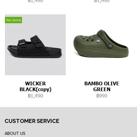
฿1,490
฿1,490
New Arrival
WICKER
BAMBO OLIVE
BLACK(copy)
GREEN
฿1,490
฿990
CUSTOMER SERVICE
ABOUT US