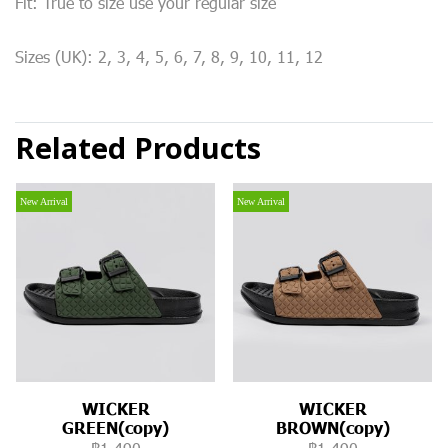
Fit: True to size use your regular size
Sizes (UK): 2, 3, 4, 5, 6, 7, 8, 9, 10, 11, 12
Related Products
New Arrival
New Arrival
WICKER
WICKER
GREEN(copy)
BROWN(copy)