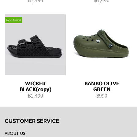
฿1,490
฿1,490
New Arrival
WICKER
BAMBO OLIVE
BLACK(copy)
GREEN
฿1,490
฿990
CUSTOMER SERVICE
ABOUT US