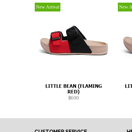
New Arrival
New Ar
LITTLE BEAN (FLAMING
LI
RED)
฿690
CUSTOMER SERVICE
H