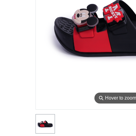
⚲
Hover to zoo