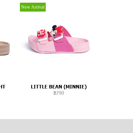
New Arrival
HT
LITTLE BEAN (MINNIE)
฿790