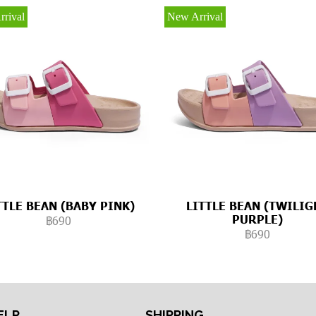
rival
New Arrival
TTLE BEAN (BABY PINK)
LITTLE BEAN (TWILIG
PURPLE)
฿690
฿690
ELP
SHIPPING