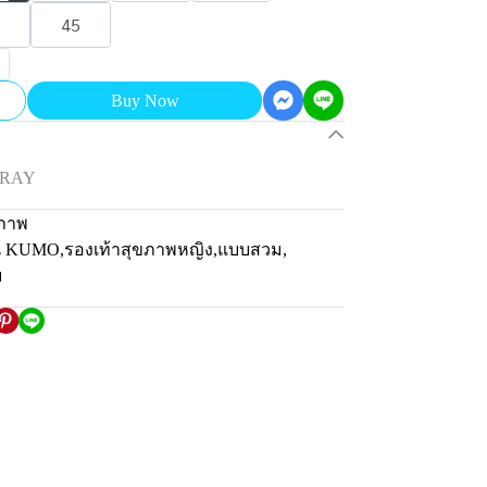
45
Buy Now
GRAY
ภาพ
่น KUMO
,
รองเท้าสุขภาพหญิง
,
แบบสวม
,
ม