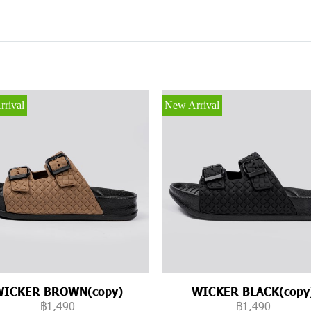
rival
New Arrival
WICKER BROWN(copy)
WICKER BLACK(copy
฿1,490
฿1,490