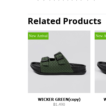
Related Products
New Arrival
New Ar
WICKER GREEN(copy)
฿1,490