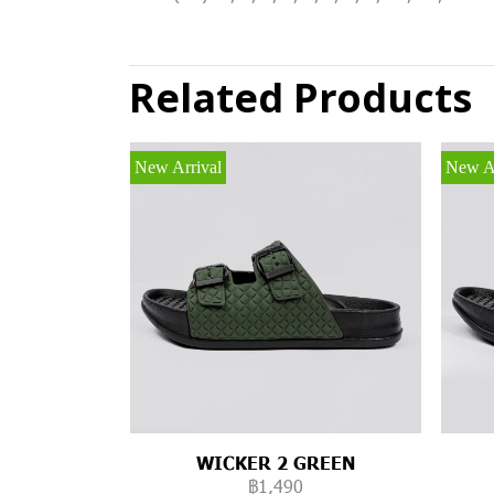
Related Products
New Arrival
New Ar
WICKER 2 GREEN
฿1,490