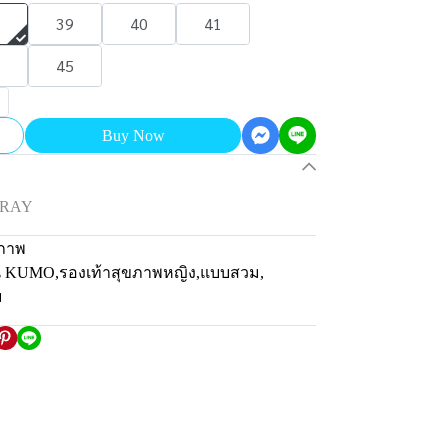
39
40
41
45
Buy Now
GRAY
ภาพ
่น KUMO
,
รองเท้าสุขภาพหญิง
,
แบบสวม
,
ม