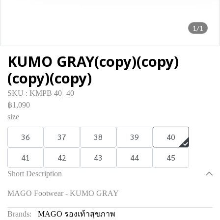
1/1
KUMO GRAY(copy)(copy)
(copy)(copy)
SKU : KMPB 40
40
฿1,090
size
36
37
38
39
40
41
42
43
44
45
Short Description
MAGO Footwear - KUMO GRAY
Brands:
MAGO รองเท้าสุขภาพ