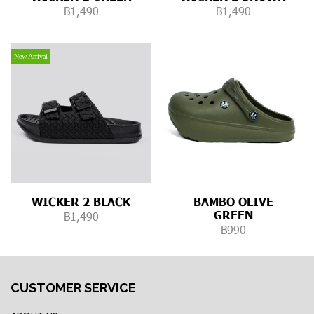
฿1,490
฿1,490
New Arrival
WICKER 2 BLACK
BAMBO OLIVE
GREEN
฿1,490
฿990
CUSTOMER SERVICE