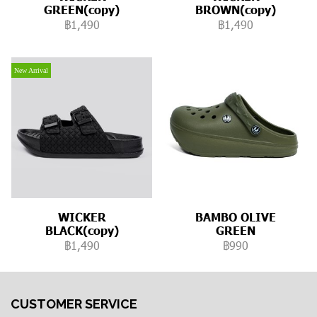
GREEN(copy)
BROWN(copy)
฿1,490
฿1,490
New Arrival
WICKER
BAMBO OLIVE
BLACK(copy)
GREEN
฿1,490
฿990
CUSTOMER SERVICE