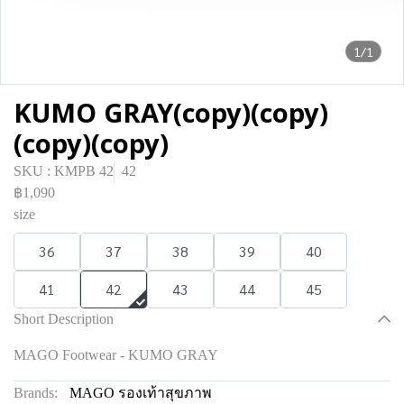
1/1
KUMO GRAY(copy)(copy)
(copy)(copy)
SKU : KMPB 42
42
฿1,090
size
36
37
38
39
40
41
42
43
44
45
Short Description
MAGO Footwear - KUMO GRAY
Brands:
MAGO รองเท้าสุขภาพ