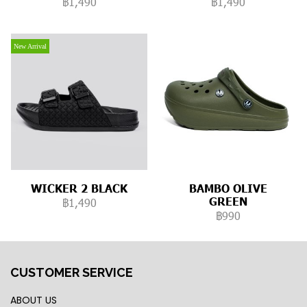
฿1,490
฿1,490
New Arrival
WICKER 2 BLACK
BAMBO OLIVE
GREEN
฿1,490
฿990
CUSTOMER SERVICE
ABOUT US