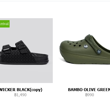
rival
WICKER BLACK(copy)
BAMBO OLIVE GREE
฿1,490
฿990