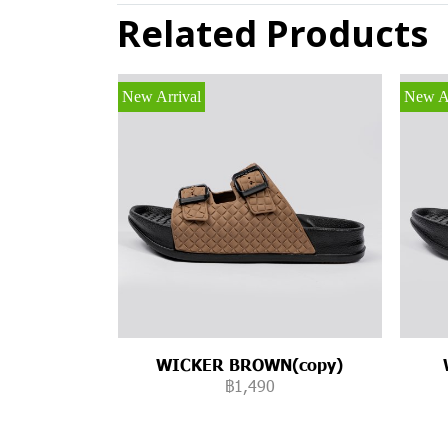
Related Products
New Arrival
New Ar
WICKER BROWN(copy)
฿1,490