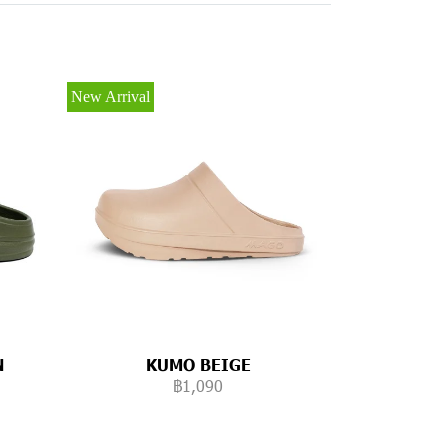
New Arrival
N
KUMO BEIGE
฿1,090