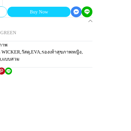
Buy Now
R GREEN
ภาพ
่น WICKER
,
วัสดุ
,
EVA
,
รองเท้าสุขภาพหญิง
,
ย
,
แบบสวม