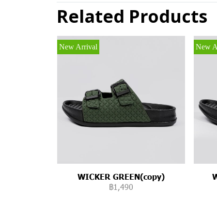
Related Products
New Arrival
New Ar
WICKER GREEN(copy)
฿1,490