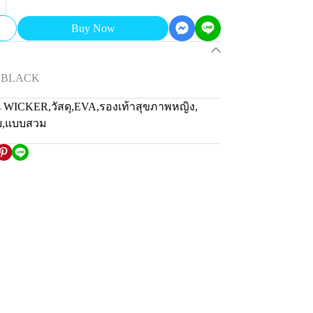
Buy Now
R BLACK
่น WICKER
,
วัสดุ
,
EVA
,
รองเท้าสุขภาพหญิง
,
ย
,
แบบสวม