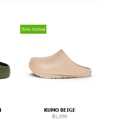
New Arrival
N
KUMO BEIGE
฿1,090