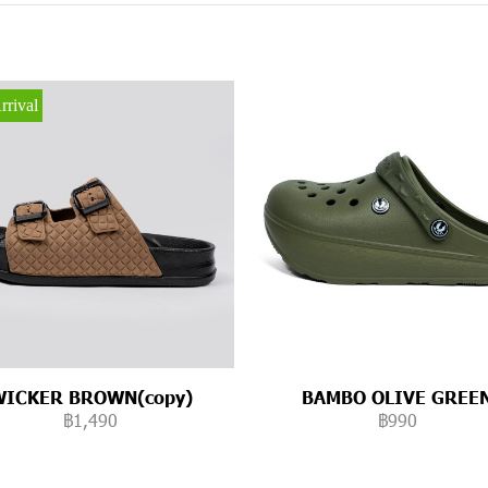
rival
WICKER BROWN(copy)
BAMBO OLIVE GREE
฿1,490
฿990