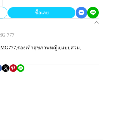
ซื้อเลย
MG 777
น MG777
,
รองเท้าสุขภาพหญิง
,
แบบสวม
,
ม