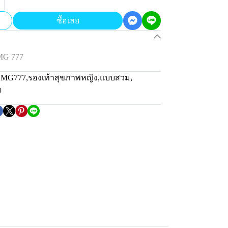
ซื้อเลย
MG 777
น MG777
,
รองเท้าสุขภาพหญิง
,
แบบสวม
,
ม