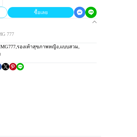
ซื้อเลย
MG 777
น MG777
,
รองเท้าสุขภาพหญิง
,
แบบสวม
,
ม