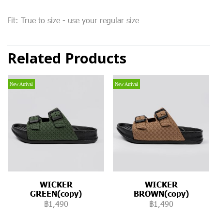
Fit: True to size - use your regular size
Related Products
New Arrival
New Arrival
WICKER
WICKER
GREEN(copy)
BROWN(copy)
฿1,490
฿1,490